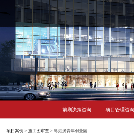
前期决策咨询
项目管理咨
项目案例
>
施工图审查
>
粤港澳青年创业园