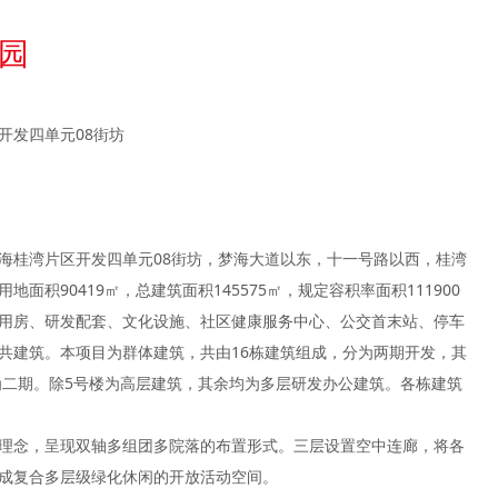
园
开发四单元08街坊
海桂湾片区开发四单元08街坊，梦海大道以东，十一号路以西，桂湾
面积90419㎡，总建筑面积145575㎡，规定容积率面积111900
用房、研发配套、文化设施、社区健康服务中心、公交首末站、停车
共建筑。本项目为群体建筑，共由16栋建筑组成，分为两期开发，其
6#为二期。除5号楼为高层建筑，其余均为多层研发办公建筑。各栋建筑
理念，呈现双轴多组团多院落的布置形式。三层设置空中连廊，将各
成复合多层级绿化休闲的开放活动空间。